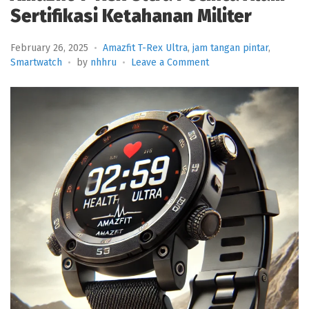
Sertifikasi Ketahanan Militer
February 26, 2025
Amazfit T-Rex Ultra
,
jam tangan pintar
,
on
Smartwatch
by
nhhru
Leave a Comment
Amazfit
T-
Rex
Ultra
Pecinta
Alam
Sertifikasi
Ketahanan
Militer