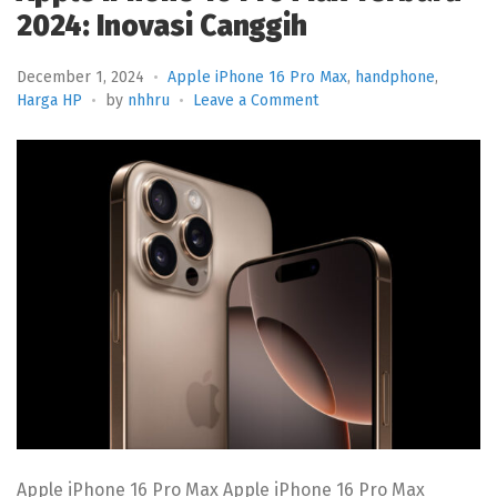
2024: Inovasi Canggih
December 1, 2024
Apple iPhone 16 Pro Max
,
handphone
,
on
Harga HP
by
nhhru
Leave a Comment
Apple
iPhone
16
Pro
Max
Terbaru
2024:
Inovasi
Canggih
Apple iPhone 16 Pro Max Apple iPhone 16 Pro Max