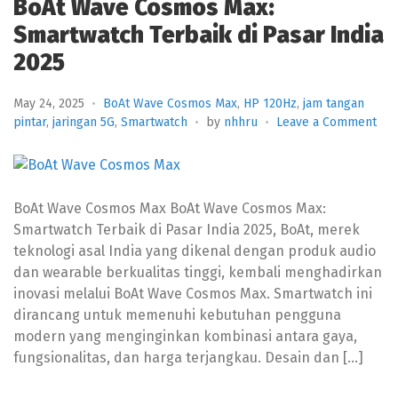
BoAt Wave Cosmos Max:
Smartwatch Terbaik di Pasar India
2025
May 24, 2025
BoAt Wave Cosmos Max
,
HP 120Hz
,
jam tangan
on
pintar
,
jaringan 5G
,
Smartwatch
by
nhhru
Leave a Comment
BoA
Wa
Cos
Max
BoAt Wave Cosmos Max BoAt Wave Cosmos Max:
Sma
Smartwatch Terbaik di Pasar India 2025, BoAt, merek
Ter
teknologi asal India yang dikenal dengan produk audio
di
Pas
dan wearable berkualitas tinggi, kembali menghadirkan
Indi
inovasi melalui BoAt Wave Cosmos Max. Smartwatch ini
202
dirancang untuk memenuhi kebutuhan pengguna
modern yang menginginkan kombinasi antara gaya,
fungsionalitas, dan harga terjangkau. Desain dan […]