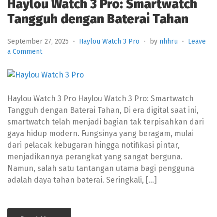
Haylou Watch 3 Pro: Smartwatch
Tangguh dengan Baterai Tahan
September 27, 2025
Haylou Watch 3 Pro
by
nhhru
Leave
on
a Comment
Haylou
Watch
3
Pro:
Haylou Watch 3 Pro Haylou Watch 3 Pro: Smartwatch
Smartwatch
Tangguh dengan Baterai Tahan, Di era digital saat ini,
Tangguh
smartwatch telah menjadi bagian tak terpisahkan dari
dengan
Baterai
gaya hidup modern. Fungsinya yang beragam, mulai
Tahan
dari pelacak kebugaran hingga notifikasi pintar,
menjadikannya perangkat yang sangat berguna.
Namun, salah satu tantangan utama bagi pengguna
adalah daya tahan baterai. Seringkali, […]