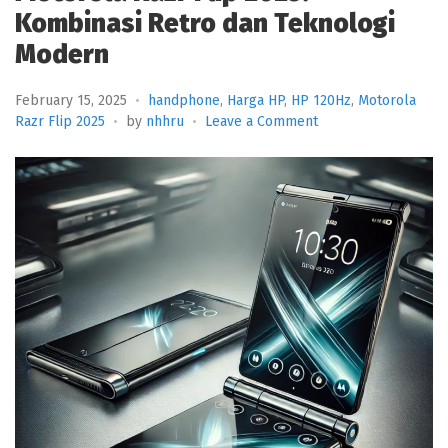
Kombinasi Retro dan Teknologi
Modern
February 15, 2025
handphone
,
Harga HP
,
HP 120Hz
,
Motorola
on
Razr Flip 2025
by
nhhru
Leave a Comment
Motorola
Razr
Flip
2025:
Kombinasi
Retro
dan
Teknologi
Modern