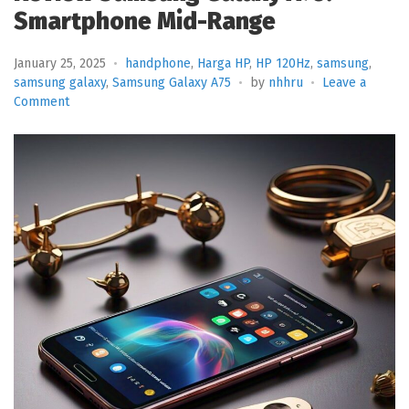
Smartphone Mid-Range
January 25, 2025
handphone
,
Harga HP
,
HP 120Hz
,
samsung
,
samsung galaxy
,
Samsung Galaxy A75
by
nhhru
Leave a
on
Comment
Review
Samsung
Galaxy
A75:
Smartphone
Mid-
Range