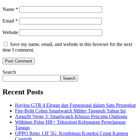
Name
*
Email
*
Website
Save my name, email, and website in this browser for the next
time I comment.
Search
Search
Recent Posts
Haylou GTR 4 Elegan dan Fungsional dalam Satu Perangkat
Fire-Boltt Cobra Smartwatch Militer Tangguh Tahun Ini
Amazfit Verge 3: Smartwatch Khusus Pencinta Olahraga
Withings Pulse HR+ Teknologi Kebugaran Pergelangan
Tangan
OPPO Reno 13F 5G: Kombinasi Koneksi Cepat Kamera
Canggih