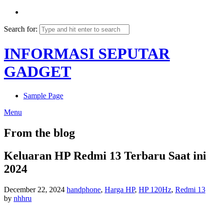
Search for:
INFORMASI SEPUTAR
GADGET
Sample Page
Menu
From the blog
Keluaran HP Redmi 13 Terbaru Saat ini
2024
December 22, 2024
handphone
,
Harga HP
,
HP 120Hz
,
Redmi 13
by
nhhru