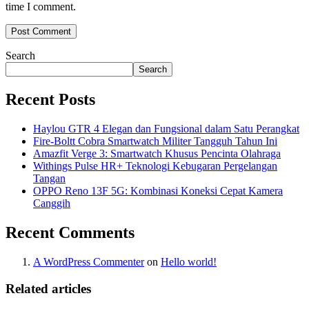
time I comment.
Search
Search
Recent Posts
Haylou GTR 4 Elegan dan Fungsional dalam Satu Perangkat
Fire-Boltt Cobra Smartwatch Militer Tangguh Tahun Ini
Amazfit Verge 3: Smartwatch Khusus Pencinta Olahraga
Withings Pulse HR+ Teknologi Kebugaran Pergelangan
Tangan
OPPO Reno 13F 5G: Kombinasi Koneksi Cepat Kamera
Canggih
Recent Comments
A WordPress Commenter
on
Hello world!
Related articles