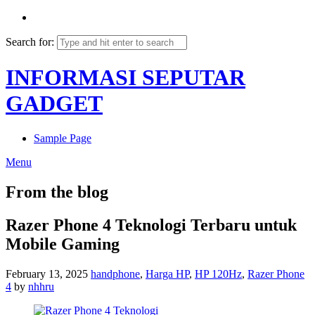
Search for:
INFORMASI SEPUTAR
GADGET
Sample Page
Menu
From the blog
Razer Phone 4 Teknologi Terbaru untuk
Mobile Gaming
February 13, 2025
handphone
,
Harga HP
,
HP 120Hz
,
Razer Phone
4
by
nhhru