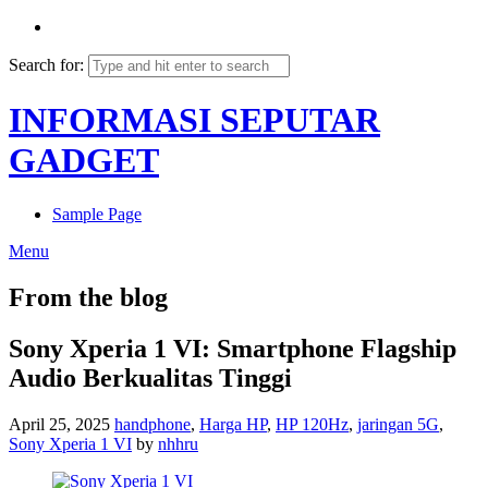
Search for:
INFORMASI SEPUTAR
GADGET
Sample Page
Menu
From the blog
Sony Xperia 1 VI: Smartphone Flagship
Audio Berkualitas Tinggi
April 25, 2025
handphone
,
Harga HP
,
HP 120Hz
,
jaringan 5G
,
Sony Xperia 1 VI
by
nhhru