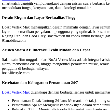
smartwatch canggih yang dilengkapi dengan asisten suara berbasis 
memadukan fungsi, kenyamanan, dan teknologi mutakhir.
Desain Elegan dan Layar Berkualitas Tinggi
BoAt Vertex Max menampilkan desain minimalis dengan layar sentuh b
layar ini memastikan pengalaman pengguna yang optimal, baik saat me
Raging Red, dan Cool Grey, smartwatch ini cocok untuk berbagai ga
91mobiles.com
Asisten Suara AI: Interaksi Lebih Mudah dan Cepat
Salah satu fitur unggulan dari BoAt Vertex Max adalah integrasi as
alarm, memeriksa cuaca, hingga mengontrol pemutaran musik, semua d
pengguna di berbagai wilayah.
boat-lifestyle.com
Kesehatan dan Kebugaran: Pemantauan 24/7
BoAt Vertex Max
dilengkapi dengan berbagai sensor untuk memantau k
Pemantauan Detak Jantung 24 Jam: Memantau detak jantung sec
Pemantauan SpO2: Mengukur kadar oksigen dalam darah untuk
Pelacakan Tidur: Menganalisis pola tidur untuk membantu pen