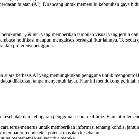
kecerdasan buatan (AI). Dirancang untuk memenuhi kebutuhan gaya hid
erukuran 1,69 inci yang memberikan tampilan visual yang jernih dan r
mbaca notifikasi maupun mengakses berbagai fitur lainnya. Tersedia d
ya dan preferensi pengguna.
isten suara berbasis AI yang memungkinkan pengguna untuk mengontrol b
apat dilakukan tanpa menyentuh layar. Fitur ini mendukung perintah d
esehatan dan kebugaran pengguna secara real-time. Fitur-fitur tersebu
ara terus-menerus untuk memberikan informasi tentang kondisi jantu
 membantu mendeteksi potensi masalah kesehatan.
gguna memahami kualitas tidur mereka.