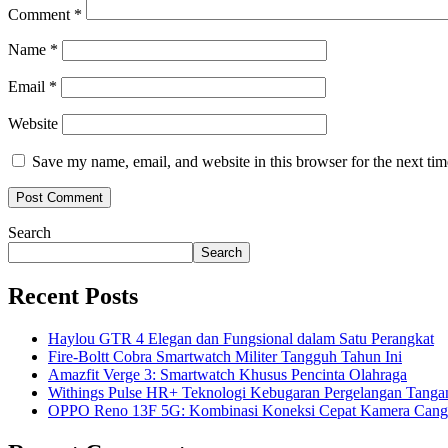
Comment
*
Name
*
Email
*
Website
Save my name, email, and website in this browser for the next ti
Search
Search
Recent Posts
Haylou GTR 4 Elegan dan Fungsional dalam Satu Perangkat
Fire-Boltt Cobra Smartwatch Militer Tangguh Tahun Ini
Amazfit Verge 3: Smartwatch Khusus Pencinta Olahraga
Withings Pulse HR+ Teknologi Kebugaran Pergelangan Tanga
OPPO Reno 13F 5G: Kombinasi Koneksi Cepat Kamera Cang