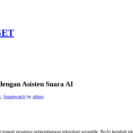
GET
dengan Asisten Suara AI
G
,
Smartwatch
by
nhhru
 Di tengah pesatnya perkembangan teknologi wearable, BoAt kembali m