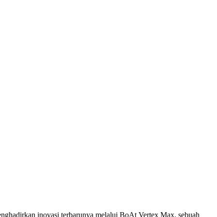
enghadirkan inovasi terbarunya melalui BoAt Vertex Max, sebuah