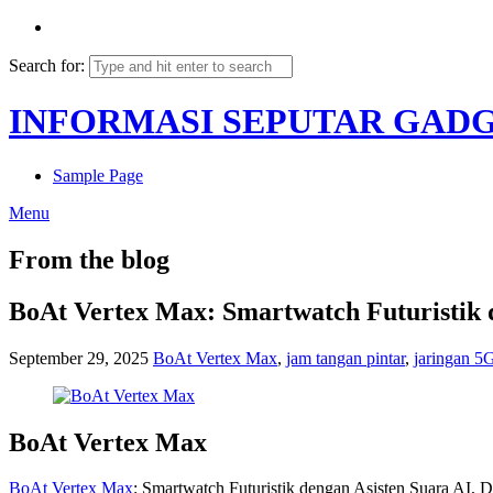
Search for:
INFORMASI SEPUTAR GAD
Sample Page
Menu
From the blog
BoAt Vertex Max: Smartwatch Futuristik 
September 29, 2025
BoAt Vertex Max
,
jam tangan pintar
,
jaringan 5
BoAt Vertex Max
BoAt Vertex Max
: Smartwatch Futuristik dengan Asisten Suara AI,