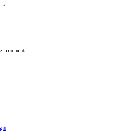
me I comment.
n
gih