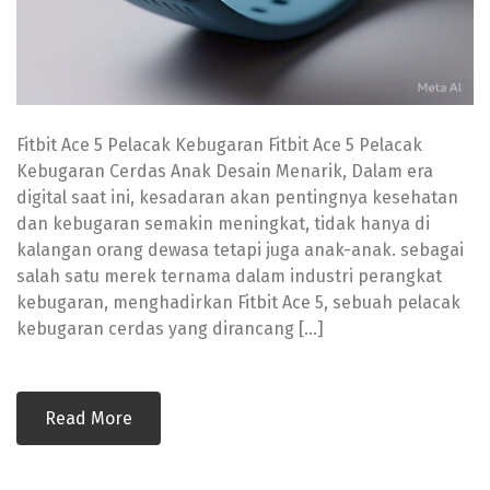
Fitbit Ace 5 Pelacak Kebugaran Fitbit Ace 5 Pelacak
Kebugaran Cerdas Anak Desain Menarik, Dalam era
digital saat ini, kesadaran akan pentingnya kesehatan
dan kebugaran semakin meningkat, tidak hanya di
kalangan orang dewasa tetapi juga anak-anak. sebagai
salah satu merek ternama dalam industri perangkat
kebugaran, menghadirkan Fitbit Ace 5, sebuah pelacak
kebugaran cerdas yang dirancang […]
Read More