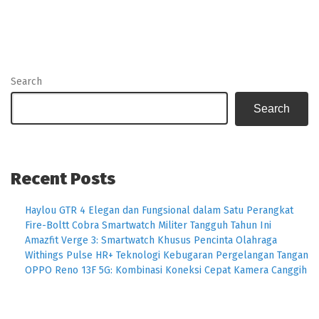
Search
Search
Recent Posts
Haylou GTR 4 Elegan dan Fungsional dalam Satu Perangkat
Fire-Boltt Cobra Smartwatch Militer Tangguh Tahun Ini
Amazfit Verge 3: Smartwatch Khusus Pencinta Olahraga
Withings Pulse HR+ Teknologi Kebugaran Pergelangan Tangan
OPPO Reno 13F 5G: Kombinasi Koneksi Cepat Kamera Canggih