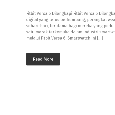
Dilengkapi
AI
Fitbit Versa 6 Dilengkapi Fitbit Versa 6 Dilen
Coach
digital yang terus berkembang, perangkat we
Panduan
sehari-hari, terutama bagi mereka yang pedu
Kebugaran
satu merek terkemuka dalam industri smartwa
Personal
melalui Fitbit Versa 6. Smartwatch ini […]
Read More