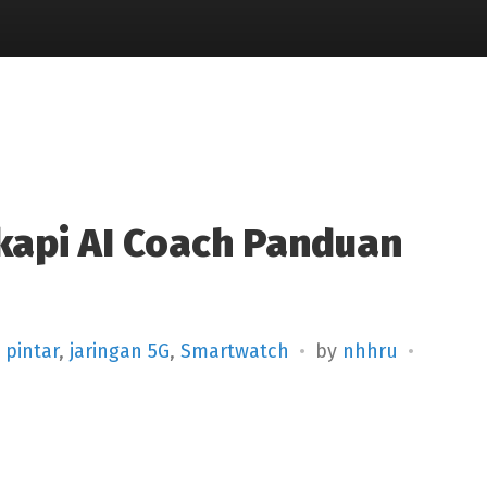
gkapi AI Coach Panduan
 pintar
,
jaringan 5G
,
Smartwatch
by
nhhru