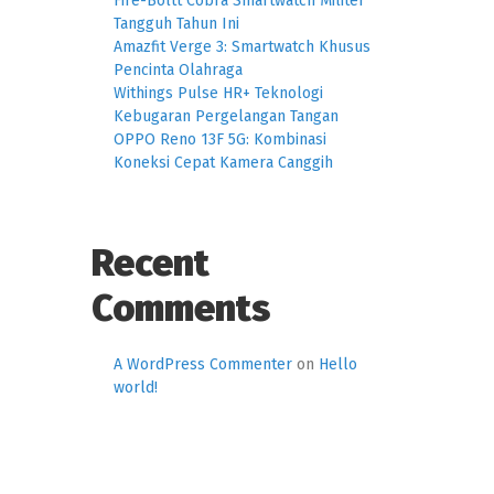
Fire-Boltt Cobra Smartwatch Militer
Tangguh Tahun Ini
Amazfit Verge 3: Smartwatch Khusus
Pencinta Olahraga
Withings Pulse HR+ Teknologi
Kebugaran Pergelangan Tangan
OPPO Reno 13F 5G: Kombinasi
Koneksi Cepat Kamera Canggih
Recent
Comments
A WordPress Commenter
on
Hello
world!