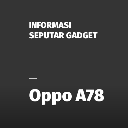
INFORMASI
SEPUTAR GADGET
Oppo A78