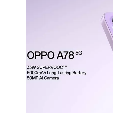
Oppo
Terbaru
2024