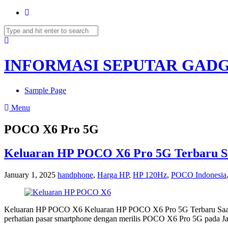
Search
for:
INFORMASI SEPUTAR GAD
Sample Page
Menu
POCO X6 Pro 5G
Keluaran HP POCO X6 Pro 5G Terbaru Sa
January 1, 2025
handphone
,
Harga HP
,
HP 120Hz
,
POCO Indonesia
Keluaran HP POCO X6 Keluaran HP POCO X6 Pro 5G Terbaru Saat ini
perhatian pasar smartphone dengan merilis POCO X6 Pro 5G pada Ja