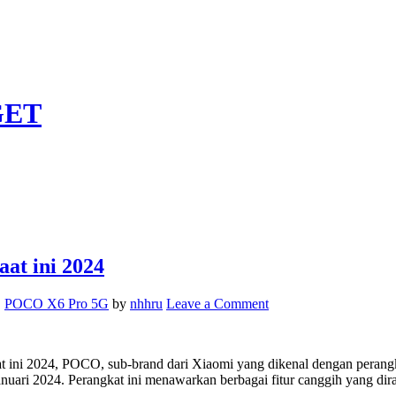
GET
at ini 2024
on
,
POCO X6 Pro 5G
by
nhhru
Leave a Comment
Keluaran
HP
POCO
 2024, POCO, sub-brand dari Xiaomi yang dikenal dengan perangkat 
X6
nuari 2024. Perangkat ini menawarkan berbagai fitur canggih yang 
Pro