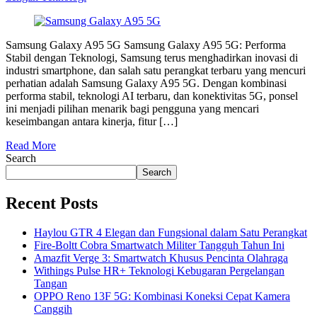
Samsung Galaxy A95 5G Samsung Galaxy A95 5G: Performa
Stabil dengan Teknologi, Samsung terus menghadirkan inovasi di
industri smartphone, dan salah satu perangkat terbaru yang mencuri
perhatian adalah Samsung Galaxy A95 5G. Dengan kombinasi
performa stabil, teknologi AI terbaru, dan konektivitas 5G, ponsel
ini menjadi pilihan menarik bagi pengguna yang mencari
keseimbangan antara kinerja, fitur […]
Read More
Search
Search
Recent Posts
Haylou GTR 4 Elegan dan Fungsional dalam Satu Perangkat
Fire-Boltt Cobra Smartwatch Militer Tangguh Tahun Ini
Amazfit Verge 3: Smartwatch Khusus Pencinta Olahraga
Withings Pulse HR+ Teknologi Kebugaran Pergelangan
Tangan
OPPO Reno 13F 5G: Kombinasi Koneksi Cepat Kamera
Canggih