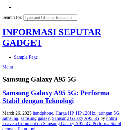
Search for:
INFORMASI SEPUTAR
GADGET
Sample Page
Menu
Samsung Galaxy A95 5G
Samsung Galaxy A95 5G: Performa
Stabil dengan Teknologi
March 26, 2025
handphone
,
Harga HP
,
HP 120Hz
,
jaringan 5G
,
samsung
,
samsung galaxy
,
Samsung Galaxy A95 5G
by
nhhru
Leave a Comment
on Samsung Galaxy A95 5G: Performa Stabil
dengan Teknologi