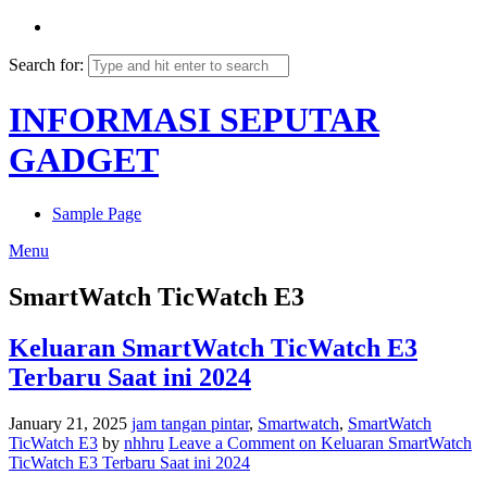
Search for:
INFORMASI SEPUTAR
GADGET
Sample Page
Menu
SmartWatch TicWatch E3
Keluaran SmartWatch TicWatch E3
Terbaru Saat ini 2024
January 21, 2025
jam tangan pintar
,
Smartwatch
,
SmartWatch
TicWatch E3
by
nhhru
Leave a Comment
on Keluaran SmartWatch
TicWatch E3 Terbaru Saat ini 2024