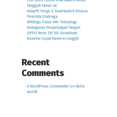
Fire-Boltt Cobra Smartwatch Militer
Tangguh Tahun Ini
Amazfit Verge 3: Smartwatch Khusus
Pencinta Olahraga
Withings Pulse HR+ Teknologi
Kebugaran Pergelangan Tangan
OPPO Reno 13F 5G: Kombinasi
Koneksi Cepat Kamera Canggih
Recent
Comments
A WordPress Commenter
on
Hello
world!