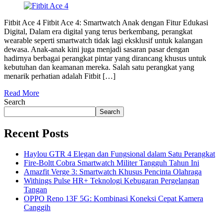
Fitbit Ace 4 Fitbit Ace 4: Smartwatch Anak dengan Fitur Edukasi
Digital, Dalam era digital yang terus berkembang, perangkat
wearable seperti smartwatch tidak lagi eksklusif untuk kalangan
dewasa. Anak-anak kini juga menjadi sasaran pasar dengan
hadirnya berbagai perangkat pintar yang dirancang khusus untuk
kebutuhan dan keamanan mereka. Salah satu perangkat yang
menarik perhatian adalah Fitbit […]
Read More
Search
Search
Recent Posts
Haylou GTR 4 Elegan dan Fungsional dalam Satu Perangkat
Fire-Boltt Cobra Smartwatch Militer Tangguh Tahun Ini
Amazfit Verge 3: Smartwatch Khusus Pencinta Olahraga
Withings Pulse HR+ Teknologi Kebugaran Pergelangan
Tangan
OPPO Reno 13F 5G: Kombinasi Koneksi Cepat Kamera
Canggih