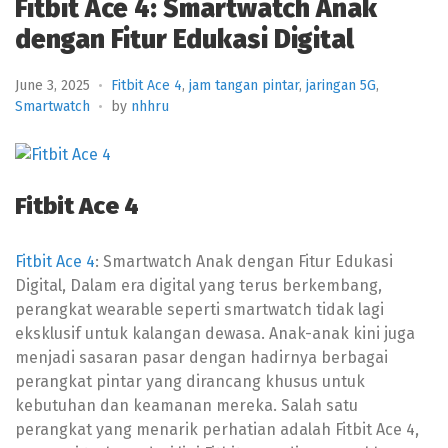
Fitbit Ace 4: Smartwatch Anak
dengan Fitur Edukasi Digital
June 3, 2025
Fitbit Ace 4
,
jam tangan pintar
,
jaringan 5G
,
Smartwatch
by
nhhru
Fitbit Ace 4
Fitbit Ace 4
: Smartwatch Anak dengan Fitur Edukasi
Digital, Dalam era digital yang terus berkembang,
perangkat wearable seperti smartwatch tidak lagi
eksklusif untuk kalangan dewasa. Anak-anak kini juga
menjadi sasaran pasar dengan hadirnya berbagai
perangkat pintar yang dirancang khusus untuk
kebutuhan dan keamanan mereka. Salah satu
perangkat yang menarik perhatian adalah Fitbit Ace 4,