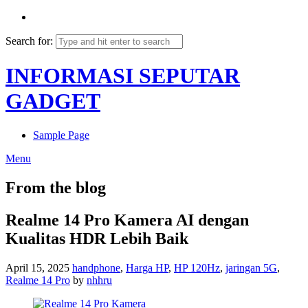
Search for:
INFORMASI SEPUTAR
GADGET
Sample Page
Menu
From the blog
Realme 14 Pro Kamera AI dengan
Kualitas HDR Lebih Baik
April 15, 2025
handphone
,
Harga HP
,
HP 120Hz
,
jaringan 5G
,
Realme 14 Pro
by
nhhru