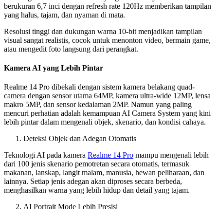
berukuran 6,7 inci dengan refresh rate 120Hz memberikan tampilan
yang halus, tajam, dan nyaman di mata.
Resolusi tinggi dan dukungan warna 10-bit menjadikan tampilan
visual sangat realistis, cocok untuk menonton video, bermain game,
atau mengedit foto langsung dari perangkat.
Kamera AI yang Lebih Pintar
Realme 14 Pro dibekali dengan sistem kamera belakang quad-
camera dengan sensor utama 64MP, kamera ultra-wide 12MP, lensa
makro 5MP, dan sensor kedalaman 2MP. Namun yang paling
mencuri perhatian adalah kemampuan AI Camera System yang kini
lebih pintar dalam mengenali objek, skenario, dan kondisi cahaya.
Deteksi Objek dan Adegan Otomatis
Teknologi AI pada kamera
Realme 14 Pro
mampu mengenali lebih
dari 100 jenis skenario pemotretan secara otomatis, termasuk
makanan, lanskap, langit malam, manusia, hewan peliharaan, dan
lainnya. Setiap jenis adegan akan diproses secara berbeda,
menghasilkan warna yang lebih hidup dan detail yang tajam.
AI Portrait Mode Lebih Presisi